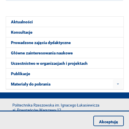
Aktualności
Konsultacje
Prowadzone zajęcia dydaktyczne
Główne zainteresowania naukowe
Uczestnictwo w organizacjach i projektach
Publikacje
Materiały do pobrania
Politechnika Rzeszowska im. Ignacego Łukasiewicza
al. Powstańców Warszawy 12
35-029 Rzeszów
Akceptuję
tel.: +48 17 865 11 00