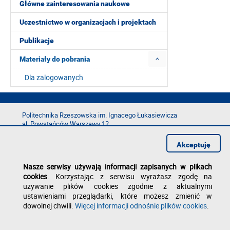
Główne zainteresowania naukowe
Uczestnictwo w organizacjach i projektach
Publikacje
Materiały do pobrania
Dla zalogowanych
Politechnika Rzeszowska im. Ignacego Łukasiewicza
al. Powstańców Warszawy 12
35-029 Rzeszów
Akceptuję
tel.: +48 17 865 11 00
fax: +48 17 854 12 60
Nasze serwisy używają informacji zapisanych w plikach
e-mail:
kancelaria@prz.edu.pl
cookies
. Korzystając z serwisu wyrażasz zgodę na
Deklaracja dostępności
używanie plików cookies zgodnie z aktualnymi
Polityka prywatności
ustawieniami przeglądarki, które możesz zmienić w
Zgłoś błąd na stronie
dowolnej chwili.
Więcej informacji odnośnie plików cookies
.