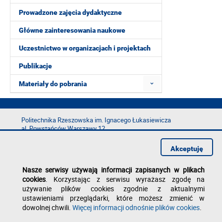
Prowadzone zajęcia dydaktyczne
Główne zainteresowania naukowe
Uczestnictwo w organizacjach i projektach
Publikacje
Materiały do pobrania
Politechnika Rzeszowska im. Ignacego Łukasiewicza
al. Powstańców Warszawy 12
35-029 Rzeszów
Akceptuję
tel.: +48 17 865 11 00
fax: +48 17 854 12 60
Nasze serwisy używają informacji zapisanych w plikach
e-mail:
kancelaria@prz.edu.pl
cookies
. Korzystając z serwisu wyrażasz zgodę na
Deklaracja dostępności
używanie plików cookies zgodnie z aktualnymi
Polityka prywatności
ustawieniami przeglądarki, które możesz zmienić w
Zgłoś błąd na stronie
dowolnej chwili.
Więcej informacji odnośnie plików cookies
.